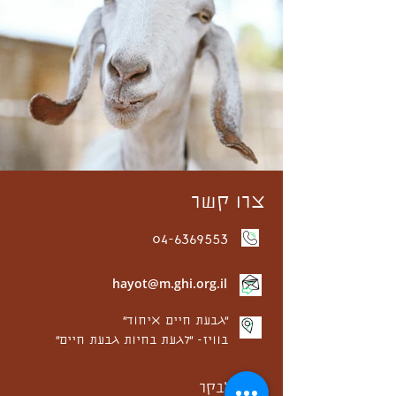
צרו קשר
04-6369553
hayot@m.ghi.org.il
״גבעת חיים איחוד״
בוויז- ״לגעת בחיות גבעת חיים״
בואו לבקר