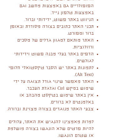
הפופולריים גם באמצעות מחשב וגם
באמצעות טלפון נייד.
הניווט באתר פשוט, ידידותי וברור.
תכני האתר כתובים בצורה מסודרת ובאופן
ברור ומפורט.
האתר מותאם למגוון גדלים של מסכים
ורזולוציות.
הדפים באתר בעלי מבנה פשוט וידידותי
לגולשים.
לתמונות באתר יש הסבר טקסטואלי חלופי
(Alt Text).
האתר מאפשר שינוי גודל תצוגה על ידי
שימוש במקש Ctrl וגלגלת העכבר.
אין באתר שימוש בטקסט מהבהב או
באלמנטים לא ברורים.
צבעי האתר מנוגדים בצורה מצוינת וברורה.
למרות מאמצינו להנגיש את האתר, עלולים
להיות פרטים שלא הונגשו בצורה מושלמת
או שטרם הונגשו.