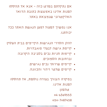
אם נתקלתם בפרט כזה – אנא אל תהססו
לפנות אלינו באמצעות כתובת הדואר
האלקטרוני שנמצאת באתר.
אנו נמשיך לפעול למען הנגשת האתר ככל
יכולתנו.
להלן הסדרי הנגישות הקיימים בבית העסק:
קיימת גישה לבעלי מוגבלויות.
קיימות חניות נכים בסביבה הקרובה
וברחובות הסמוכים.
קיימים שירותי נכים נגישים.
קיימים שלטי זיהוי והכוונה.
במקרה הצורך בעזרה נוספת, אל תהססו
לפנות אלינו.
טלפון:
04-6369553
050-7087458